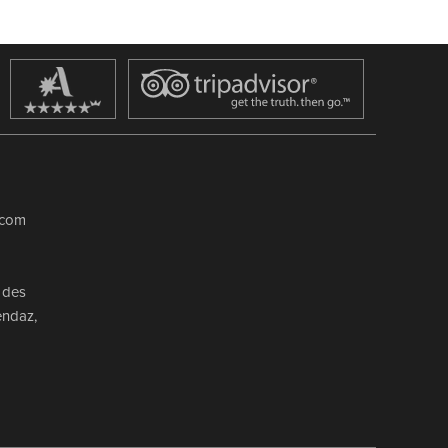
.com
 des
endaz
,